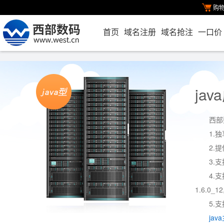
购
首页
域名注册
域名抢注
一口价
ja
西部
1.
2.提
3.
4.支
1.6.0_12
5.支持
ja