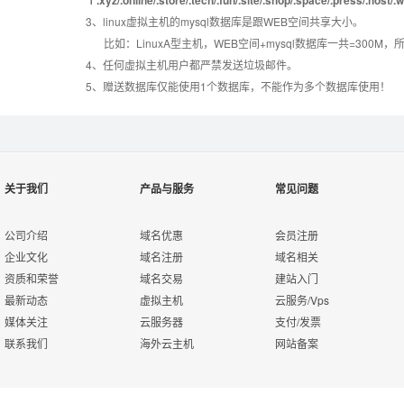
3、linux虚拟主机的mysql数据库是跟WEB空间共享大小。
错误页面定义
数据自助恢复
比如：LinuxA型主机，WEB空间+mysql数据库一共=3
4、任何虚拟主机用户都严禁发送垃圾邮件。
5、赠送数据库仅能使用1个数据库，不能作为多个数据库使用！
rar在线压缩
10重安全保障
免费预装软件
万兆防火墙系统
关于我们
产品与服务
常见问题
Urlrewrite
400服务电话
公司介绍
域名优惠
会员注册
企业文化
域名注册
域名相关
资质和荣誉
域名交易
建站入门
7*24小时在线有问
流量分析
最新动态
虚拟主机
云服务/Vps
必答
媒体关注
云服务器
支付/发票
联系我们
海外云主机
网站备案
7*24小时电话技术
访问统计
支持