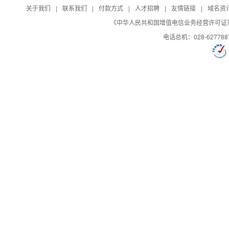
关于我们
|
联系我们
|
付款方式
|
人才招聘
|
友情链接
|
域名资
日志自助下载
《中华人民共和国增值电信业务经营许可证》编号：B
电话总机：028-627788
控制面板演示
演示
演示
演示