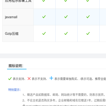
应用程序部署工具
javamail
Gzip压缩
图标说明：
产品名称
产品名称
java1型
java1型
java2型
java2型
java5型
java5型
表示支持、
表示不支持、
表示需要单独购买、/表示可选、推荐全
产品编号
产品编号
java001
java001
java002
java002
java005
java005
特别提示：
1、赠送产品如数据库、邮局、网站统计等不需要的，则表示放弃
2、不论主机是否购买多年，企业邮箱和域名仅赠送1年，过期后需
设置首页
数据定期备份
个.xyz/.online/.store/.tech/.fun/.site/.shop/.space/.pre