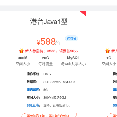
热销
港台Java1型
588
送域名
¥
/
年
新人券后价：¥538，领券省50>>
新
300M
20G
MySQL
1G
空间大小
每月流量
与web共享大小
空间大小
操作系统:
Linux
操
数据库:
SQL Server、MySQL5
数
赠送邮箱
:
5G
赠
空间大小:
300M+赠送60M
空
SSL证书
:
支持，证书低至1元
S
买2年送1年，买3年送2年！
买