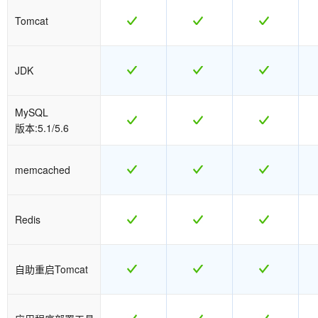
Tomcat
JDK
MySQL
版本:5.1/5.6
memcached
Redis
自助重启Tomcat