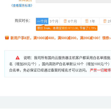
《查看服务标准》
购买时长：
一个月
3个月
6个月
1年
2
原价:¥
726
，本周促销价:¥713.00, 节省了1.79%
新用户享8折，满1000减400，满500减200，满200减100！领券>
说明：我司所有国内云服务器主机客户都采用白名单措施，
名（增加20元/个），国内高防IP白名单默认10个（增加100元
白名单，务必保证已经通过备案的域名才可以访问。
严禁一切赌博
服务器资源进行扫描肉机、翻墙破网、黑客攻击等非法应用。
网站
备案数量：购买时长小于3个月，允许备案主体1个，备案网站2个
许备案主体5个，备案网站15个；购买6个月及以上允许备案主体1
可单独购买备案数量（备案主体30元/个，可备案3个网站，最多可
许跨主体使用）；备案成功后，相应业务过期但未续费的，备案将在