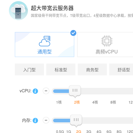
超大带宽云服务器
国家级骨干网带宽节点，T级带宽出口，4星级数据中心承载，按
通用型
高频vCPU
入门型
标准型
商务型
舒适型
vCPU:
1核
2核
4核
8核
1
内存:
0.5G
1G
2G
3G
4G
6G
8G
12