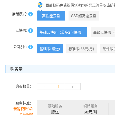
西部数码免费提供2Gbps的恶意流量攻击防
更多>>
存储模式:
高性能云盘
SSD超高速云盘
云快照:
基础云快照（最多2份快照）
高级云快照（
CC防护:
基础版(赠送)
标准版(68元/月)
硬件版(
购买量
购买数量：
-
+
服务标准：
基础服务
铜牌服务
新购获赠3次
赠送
68元/月
金牌服务