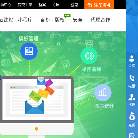
帮助中心
提交工单
备案
论坛
注册有礼
登录
云建站
·
小程序
商标
·
版权
安全
代理合作
会员
电话
代理
充值