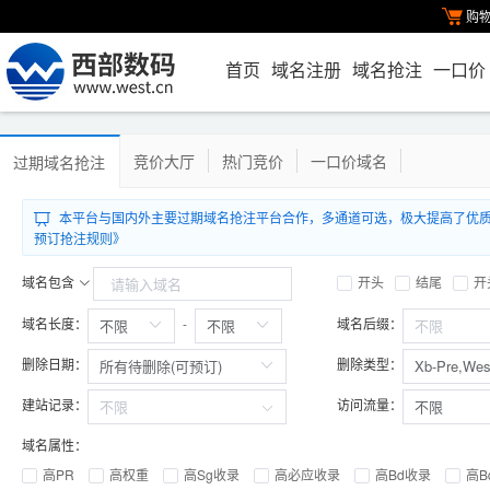
购
首页
域名注册
域名抢注
一口价
竞价大厅
热门竞价
一口价域名
过期域名抢注
本平台与国内外主要过期域名抢注平台合作，多通道可选，极大提高了优质.com/
预订抢注规则》
域名包含
开头
结尾
开
域名长度：
域名后缀：
-
删除日期：
删除类型：
建站记录：
访问流量：
域名属性：
高PR
高权重
高Sg收录
高必应收录
高Bd收录
高B