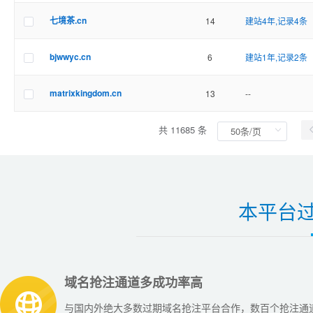
七境茶.cn
14
建站4年,记录4条
bjwwyc.cn
6
建站1年,记录2条
matrixkingdom.cn
13
--
共 11685 条
本平台
域名抢注通道多成功率高
与国内外绝大多数过期域名抢注平台合作，数百个抢注通