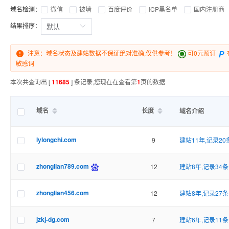
域名检测：
微信
被墙
百度评价
ICP黑名单
国内注册商
结果排序：
注意：域名状态及建站数据不保证绝对准确,仅供参考！
可0元预订
敏感词
本次共查询出 [
11685
] 条记录,您现在在查看第
1
页的数据
域名
长度
域名介绍
lylongchi.com
9
建站11年,记录20
zhonglian789.com
12
建站8年,记录34条
zhonglian456.com
12
建站8年,记录27条
jzkj-dg.com
7
建站6年,记录11条