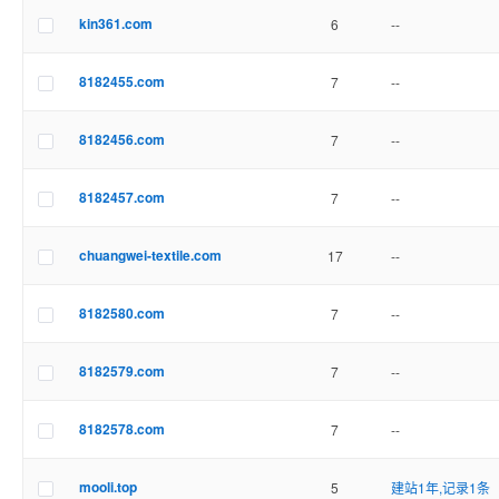
kin361.com
6
--
8182455.com
7
--
8182456.com
7
--
8182457.com
7
--
chuangwei-textile.com
17
--
8182580.com
7
--
8182579.com
7
--
8182578.com
7
--
mooli.top
5
建站1年,记录1条