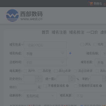
购物车
0
首页
域名注册
域名抢注
一口价
虚
开头
结尾
域名包含
+
域名构成：
域名后缀：
注册时间：
域名长度：
域名属性：
高PR
高权重
高Sg收录
高必应收录
高B
历史评分≥
统一度≥
%
年龄≥
不看重复域名
只看推荐买域名
估价≥
元
结果排序：
域名来源：
本次共查询出 [
0
] 条记录，您现在在查看第
1
页的数据。
存在百度评价